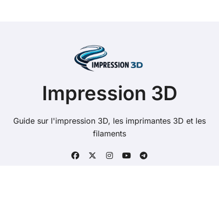
e
e
-
m
a
i
l
Impression 3D
Guide sur l'impression 3D, les imprimantes 3D et les
filaments
Copyright @ 2026 Tous droits réservés -
impression3d.net -
Mentions Légales
-
Contacts