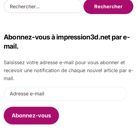
R
e
c
h
e
Abonnez-vous à impression3d.net par e-
r
c
mail.
h
e
Saisissez votre adresse e-mail pour vous abonner et
r
recevoir une notification de chaque nouvel article par e-
:
mail.
A
d
r
e
Abonnez-vous
s
s