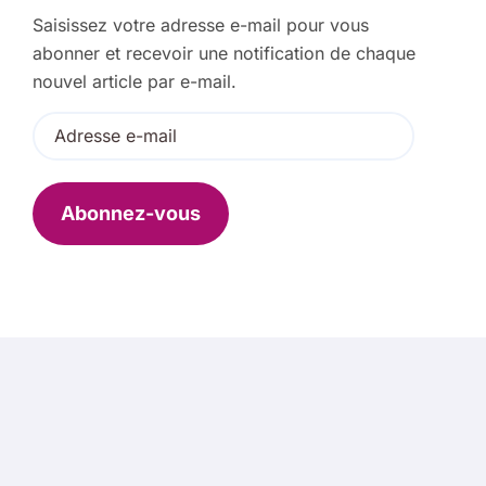
e
Saisissez votre adresse e-mail pour vous
r
abonner et recevoir une notification de chaque
:
nouvel article par e-mail.
A
d
r
e
Abonnez-vous
s
s
e
e
-
m
a
i
l