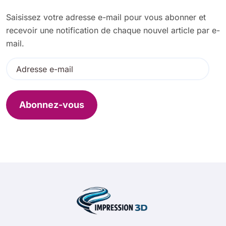
e
Saisissez votre adresse e-mail pour vous abonner et
r
recevoir une notification de chaque nouvel article par e-
:
mail.
A
d
r
e
Abonnez-vous
s
s
e
e
-
m
a
i
l