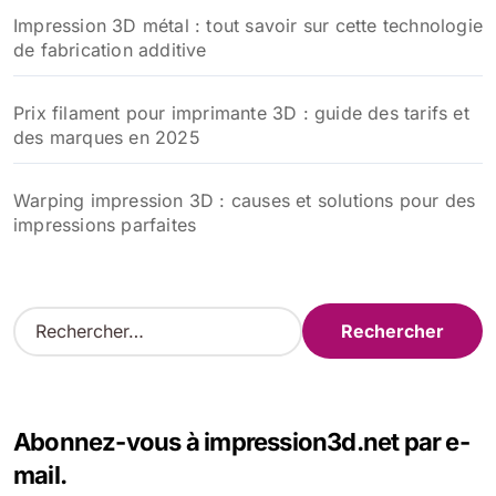
Impression 3D métal : tout savoir sur cette technologie
de fabrication additive
Prix filament pour imprimante 3D : guide des tarifs et
des marques en 2025
Warping impression 3D : causes et solutions pour des
impressions parfaites
R
e
c
h
e
Abonnez-vous à impression3d.net par e-
r
c
mail.
h