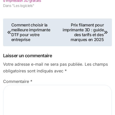
d’impression 3D gratuits
Dans "Les logiciels"
Navigation
Comment choisir la
Prix filament pour
meilleure imprimante
imprimante 3D : guide
de
DTF pour votre
des tarifs et des
entreprise
marques en 2025
l’article
Laisser un commentaire
Votre adresse e-mail ne sera pas publiée.
Les champs
obligatoires sont indiqués avec
*
Commentaire
*