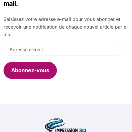
c
mail.
h
e
Saisissez votre adresse e-mail pour vous abonner et
r
recevoir une notification de chaque nouvel article par e-
:
mail.
A
d
r
e
Abonnez-vous
s
s
e
e
-
m
a
i