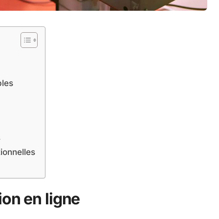
bles
s
ionnelles
ion en ligne