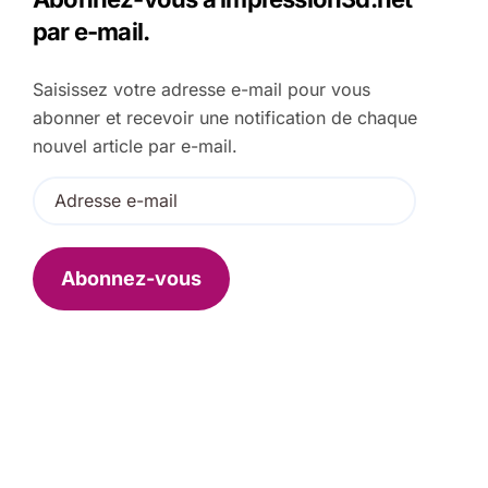
c
par e-mail.
h
e
Saisissez votre adresse e-mail pour vous
r
abonner et recevoir une notification de chaque
:
nouvel article par e-mail.
A
d
r
e
Abonnez-vous
s
s
e
e
-
m
a