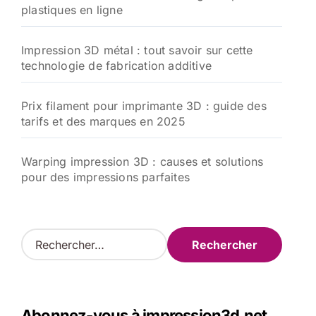
plastiques en ligne
Impression 3D métal : tout savoir sur cette
technologie de fabrication additive
Prix filament pour imprimante 3D : guide des
tarifs et des marques en 2025
Warping impression 3D : causes et solutions
pour des impressions parfaites
R
e
c
h
e
Abonnez-vous à impression3d.net
r