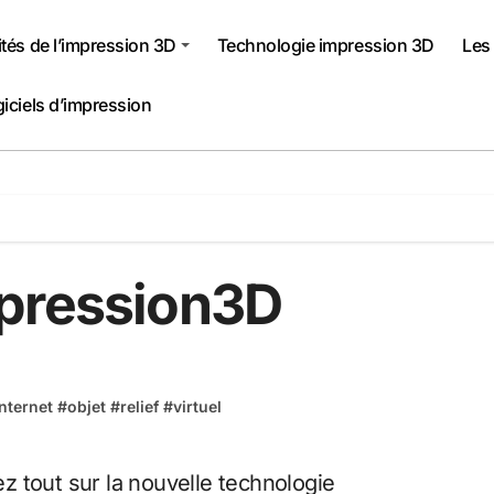
ités de l’impression 3D
Technologie impression 3D
Les
giciels d’impression
mpression3D
internet
#
objet
#
relief
#
virtuel