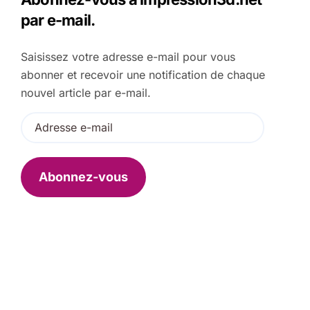
c
par e-mail.
h
e
Saisissez votre adresse e-mail pour vous
r
abonner et recevoir une notification de chaque
:
nouvel article par e-mail.
A
d
r
e
Abonnez-vous
s
s
e
e
-
m
a