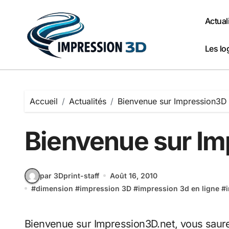
Passer
au
Actual
contenu
Les lo
Accueil
Actualités
Bienvenue sur Impression3D
Bienvenue sur I
par 3Dprint-staff
Août 16, 2010
#
dimension
#
impression 3D
#
impression 3d en ligne
#
Bienvenue sur Impression3D.net, vous saurez tout sur la nouvelle technologie