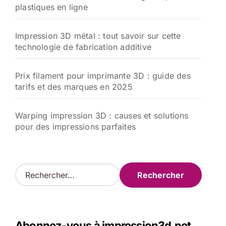
plastiques en ligne
Impression 3D métal : tout savoir sur cette
technologie de fabrication additive
Prix filament pour imprimante 3D : guide des
tarifs et des marques en 2025
Warping impression 3D : causes et solutions
pour des impressions parfaites
R
e
c
h
e
Abonnez-vous à impression3d.net
r