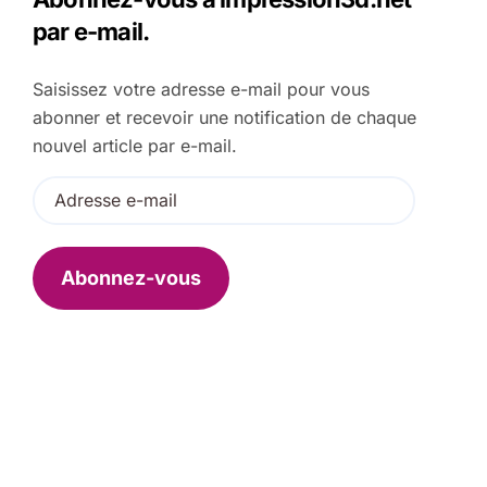
c
par e-mail.
h
e
Saisissez votre adresse e-mail pour vous
r
abonner et recevoir une notification de chaque
:
nouvel article par e-mail.
A
d
r
e
Abonnez-vous
s
s
e
e
-
m
a