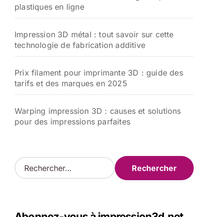
plastiques en ligne
Impression 3D métal : tout savoir sur cette
technologie de fabrication additive
Prix filament pour imprimante 3D : guide des
tarifs et des marques en 2025
Warping impression 3D : causes et solutions
pour des impressions parfaites
R
e
c
h
e
Abonnez-vous à impression3d.net
r