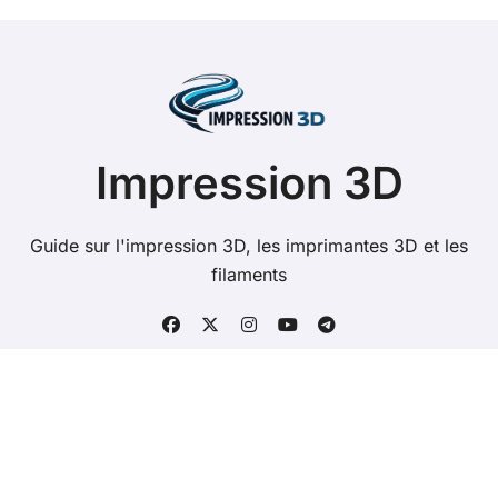
e
-
m
a
i
l
Impression 3D
Guide sur l'impression 3D, les imprimantes 3D et les
filaments
Copyright @ 2026 Tous droits réservés -
impression3d.net -
Mentions Légales
-
Contacts