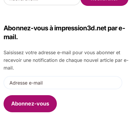
e
c
h
e
Abonnez-vous à impression3d.net par e-
r
c
mail.
h
e
Saisissez votre adresse e-mail pour vous abonner et
r
recevoir une notification de chaque nouvel article par e-
:
mail.
A
d
r
e
Abonnez-vous
s
s
e