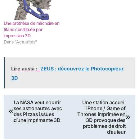
Une prothèse de mâchoire en
titane constituée par
impression 3D
Dans "Actualités"
Lire aussi :
ZEUS : découvrez le Photocopieur
3D
Navigation
La NASA veut nourrir
Une station accueil
ses astronautes avec
iPhone / Game of
de
des Pizzas issues
Thrones imprimée en
d’une imprimante 3D
3D provoque des
l’article
problèmes de droit
d’auteur